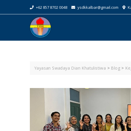
+62 857 8702 0048
ysdkkalbar@gmail.com
Ka
Yayasan Swadaya Dian Khatulistiwa
>
Blog
>
Ke