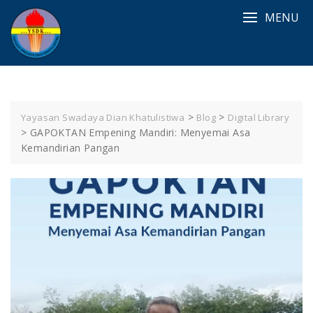
MENU
>
>
Yayasan Swadaya Dian Khatulistiwa
Blog
Digital Library
>
GAPOKTAN Empening Mandiri: Menyemai Asa
Kemandirian Pangan