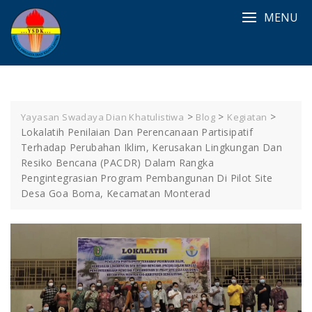
Skip
MENU
to
content
>
>
>
Yayasan Swadaya Dian Khatulistiwa
Blog
Kegiatan
Lokalatih Penilaian Dan Perencanaan Partisipatif
Terhadap Perubahan Iklim, Kerusakan Lingkungan Dan
Resiko Bencana (PACDR) Dalam Rangka
Pengintegrasian Program Pembangunan Di Pilot Site
Desa Goa Boma, Kecamatan Monterad